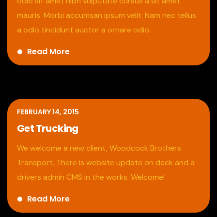
odio sit amet nibh vulputate cursus a sit amet
mauris. Morbi accumsan ipsum velit. Nam nec tellus
a odio tincidunt auctor a ornare odio.
Read More
FEBRUARY 14, 2015
Get Trucking
We welcome a new client, Woodcock Brothers
Transport. There is website update on deck and a
drivers admin CMS in the works. Welcome!
Read More