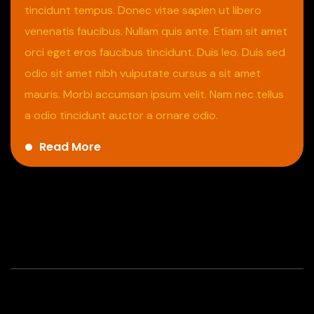
tincidunt tempus. Donec vitae sapien ut libero
venenatis faucibus. Nullam quis ante. Etiam sit amet
orci eget eros faucibus tincidunt. Duis leo. Duis sed
odio sit amet nibh vulputate cursus a sit amet
mauris. Morbi accumsan ipsum velit. Nam nec tellus
a odio tincidunt auctor a ornare odio.
Read More