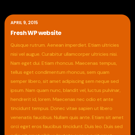
APRIL 9, 2015
Fresh WP website
Quisque rutrum. Aenean imperdiet. Etiam ultricies
nisi vel augue. Curabitur ullamcorper ultricies nisi.
Nam eget dui. Etiam rhoncus. Maecenas tempus,
tellus eget condimentum rhoncus, sem quam
semper libero, sit amet adipiscing sem neque sed
ipsum. Nam quam nunc, blandit vel, luctus pulvinar,
hendrerit id, lorem. Maecenas nec odio et ante
tincidunt tempus. Donec vitae sapien ut libero
venenatis faucibus. Nullam quis ante. Etiam sit amet
orci eget eros faucibus tincidunt. Duis leo. Duis sed