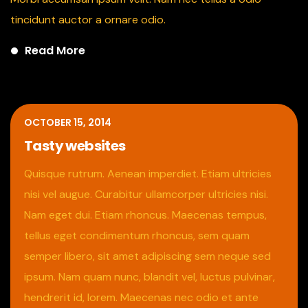
tincidunt auctor a ornare odio.
Read More
OCTOBER 15, 2014
Tasty websites
Quisque rutrum. Aenean imperdiet. Etiam ultricies
nisi vel augue. Curabitur ullamcorper ultricies nisi.
Nam eget dui. Etiam rhoncus. Maecenas tempus,
tellus eget condimentum rhoncus, sem quam
semper libero, sit amet adipiscing sem neque sed
ipsum. Nam quam nunc, blandit vel, luctus pulvinar,
hendrerit id, lorem. Maecenas nec odio et ante